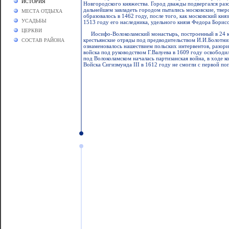
ИСТОРИЯ
Новгородского княжества. Город дважды подвергался разо
дальнейшем завладеть городом пытались московские, тверс
МЕСТА ОТДЫХА
образовалось в 1462 году, после того, как московский кн
УСАДЬБЫ
1513 году его наследника, удельного князя Федора Борис
ЦЕРКВИ
Иосифо-Волоколамский монастырь, построенный в 24 ки
крестьянские отряды под предводительством И.И.Болотник
СОСТАВ РАЙОНА
ознаменовалось нашествием польских интервентов, разори
войска под руководством Г.Валуева в 1609 году освобод
под Волоколамском началась партизанская война, в ходе 
Войска Сигизмунда III в 1612 году не смогли с первой по