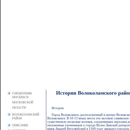
История Волоколамского райо
СПРАВОЧНИК
МОСКВЫ И
МОСКОВСКОЙ
ОБЛАСТИ
История
ВОЛОКОЛАМСКИЙ
Город Волоколамск, расположенный в центре Волоколам
Волоколамск. В 10-13 веках места эти заселяли славянские 
РАЙОН
существовало несколько волоков, соединяющих верховья р
письменные упоминания о городе Волок Ламский датируютс
ОПИСАНИЕ
князь Андрей Боголюбский в 1160 году завладел городом, 