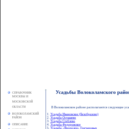
Усадьбы Волоколамского райо
СПРАВОЧНИК
МОСКВЫ И
МОСКОВСКОЙ
ОБЛАСТИ
В Волоколамском районе располагаются следующие уса
ВОЛОКОЛАМСКИЙ
1.
Усадьба Ивановское (Безобразово)
РАЙОН
2.
Усадьба Осташево
3.
Усадьба Стеблево
ОПИСАНИЕ
4.
Усадьба Федоровское
5.
Усадьба «Ярополец» Гончаровых