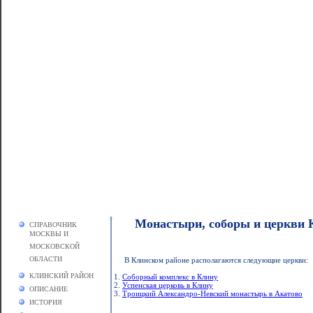
Монастыри, соборы и церкви 
СПРАВОЧНИК
МОСКВЫ И
МОСКОВСКОЙ
ОБЛАСТИ
В Клинском районе располагаются следующие церкви:
КЛИНСКИЙ РАЙОН
1.
Соборный комплекс в Клину
2.
Успенская церковь в Клину
ОПИСАНИЕ
3.
Троицкий Александро-Невский монастырь в Акатово
ИСТОРИЯ