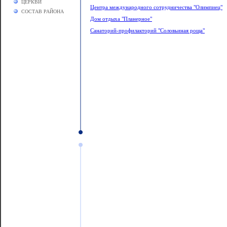
ЦЕРКВИ
Центра международного сотрудничества "Олимпиец"
СОСТАВ РАЙОНА
Дом отдыха "Планерное"
Санаторий-профилакторий "Соловьиная роща"