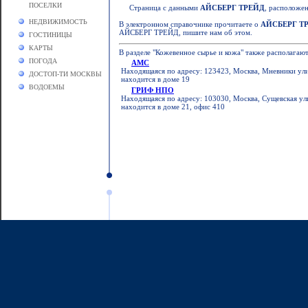
ПОСЕЛКИ
Страница с данными
АЙСБЕРГ ТРЕЙД
, расположе
НЕДВИЖИМОСТЬ
В электронном справочнике прочитаете о
АЙСБЕРГ Т
АЙСБЕРГ ТРЕЙД, пишите нам об этом.
ГОСТИНИЦЫ
КАРТЫ
В разделе "Кожевенное сырье и кожа" также располагаю
ПОГОДА
АМС
Находящаяся по адресу: 123423, Москва, Мневники ули
ДОСТОП-ТИ МОСКВЫ
находится в доме 19
ВОДОЕМЫ
ГРИФ НПО
Находящаяся по адресу: 103030, Москва, Сущевская ул
находится в доме 21, офис 410