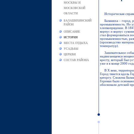
МОСКВЫ И
МОСКОВСКОЙ
ОБЛАСТИ
Историческая справ
БАЛАШИХИНСКИЙ
Балашиха – город, р
промышленность. Но уже
РАЙОН
хлопкопрядение. В 184
корпус и корпус сукон
ОПИСАНИЕ
стал формироваться пос
ИСТОРИЯ
промышленностью, разв
(производство материал
МЕСТА ОТДЫХА
температур).
УСАДЬБЫ
Занимательное событ
ЦЕРКВИ
надвигающемся мощном 
кресту, который был ус
СОСТАВ РАЙОНА
уже в в конце 2000 го
В Х веке, территор
Город тянется вдоль Г
каторгу. Сложена Балаш
Горенки было основано
обосновали детский пр