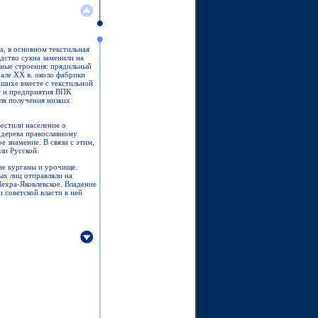
а, в основном текстильная
дство сукна заменили на
нные строения: прядильный
чале XX в. около фабрики
ашихе вместе с текстильной
т и предприятия ВПК
для получения низких
естили население о
 дерева православному
е знамение. В связи с этим,
ли Русской.
ие курганы и урочище.
ых лиц отправляли на
Пехра-Яковлевское. Владение
 советской власти в ней