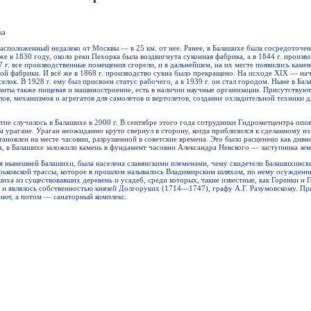
ка
асположенный недалеко от Москвы — в 25 км. от нее. Ранее, в Балашихе была сосредоточен
 в 1830 году, около реки Пехорка была воздвигнута суконная фабрика, а в 1844 г. произво
7 г. все производственные помещения сгорели, и в дальнейшем, на их месте появились каме
ной фабрики. И всё же в 1868 г. производство сукна было прекращено. На исходе XIX — на
елок. В 1928 г. ему был присвоен статус рабочего, а в 1939 г. он стал городом. Ныне в Бал
иты также пищевая и машиностроение, есть в наличии научные организации. Присутствую
ов, механизмов и агрегатов для самолетов и вертолетов, создание охладительной техники 
ие случилось в Балашихе в 2000 г. В сентябре этого года сотрудники Гидрометцентра опов
урагане. Ураган неожиданно круто свернул в сторону, когда приблизился к сделанному из
тановлен на месте часовни, разрушенной в советские времена. Это было расценено как дивно
да, в Балашихе заложили камень в фундамент часовни Александра Невского — заступника зем
ия нынешней Балашихи, была населена славянскими племенами, чему свидетели Балашихинск
орьковской трассы, которое в прошлом называлось Владимирским шляхом, по нему осужденн
иха из существовавших деревень и усадеб, среди которых, такие известные, как Горенки и 
 и являлось собственностью князей Долгоруких (1714—1747), графу А.Г. Разумовскому. При
иют, а потом — санаторный комплекс.