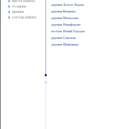
МЕСТА ОТДЫХА
деревня Долгое Ледово
УСАДЬБЫ
деревня Кишкино
ЦЕРКВИ
СОСТАВ РАЙОНА
деревня Моносеево
деревня Никифорово
посёлок Новый Городок
деревня Соколово
деревня Шевёлкино