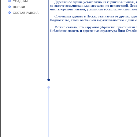
УСАДЬБЫ
Деревянное здание установлено на кирпичный цоколь, 
по высоте восьмигранными ярусами, по поперечной. Церк
ЦЕРКВИ
миниатюрными главами, усыпанные восьмиконечными звез
СОСТАВ РАЙОНА
Сретенская церковь в Песках отличается от других дер
Подмосковье, своей особенной выразительностью и динам
Можно сказать, что наружное убранство практически о
библейские сюжеты и деревянная скульптура Нила Столбенс