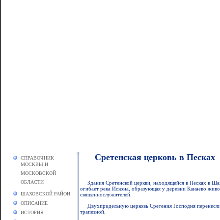
Сретенская церковь в Песках
СПРАВОЧНИК
МОСКВЫ И
МОСКОВСКОЙ
ОБЛАСТИ
Здания Сретенской церкви, находящейся в Песках в Ша
огибает река Искона, образующая у деревни Канаево жив
ШАХОВСКОЙ РАЙОН
священнослужителей.
ОПИСАНИЕ
Двухпридельную церковь Сретения Господня перенесли и
трапезной.
ИСТОРИЯ