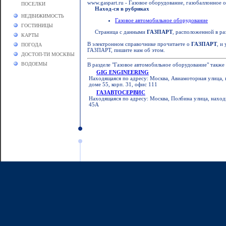
www.gaspart.ru - Газовое оборудование, газобаллонно
ПОСЕЛКИ
Наход-ся в рубриках
НЕДВИЖИМОСТЬ
Газовое автомобильное оборудование
ГОСТИНИЦЫ
Страница с данными
ГАЗПАРТ
, расположенной в ра
КАРТЫ
В электронном справочнике прочитаете о
ГАЗПАРТ
, и
ПОГОДА
ГАЗПАРТ, пишите нам об этом.
ДОСТОП-ТИ МОСКВЫ
ВОДОЕМЫ
В разделе "Газовое автомобильное оборудование" также
GIG ENGINEERING
Находящаяся по адресу: Москва, Авиамоторная улица, 
доме 55, корп. 31, офис 111
ГАЗАВТОСЕРВИС
Находящаяся по адресу: Москва, Полбина улица, наход
45А