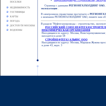
Нефтегазопроводы – строительство, эксплуа
ПОСЕЛКИ
Страница с данными
РЕГИОНГАЗХОЛДИНГ ОАО
,
НЕДВИЖИМОСТЬ
эксплуатация
.
ГОСТИНИЦЫ
В электронном справочнике прочитаете о
РЕГИОНГАЗ
КАРТЫ
о компании РЕГИОНГАЗХОЛДИНГ ОАО, пишите нам об 
ПОГОДА
В разделе "Нефтегазопроводы – строительство, эксплуа
ДОСТОП-ТИ МОСКВЫ
РОССИЙСКИЙ СОЮЗ НЕФТЕГАЗОСТРОИТЕЛ
ВОДОЕМЫ
НЕКОММЕРЧЕСКАЯ ОРГАНИЗАЦИЯ
Находящаяся по адресу: Москва, Новочеремушкинская 
находится в доме 58
СТРОЙНЕФТЕГАЗ АЛЬЯНС ООО
Находящаяся по адресу: Москва, Маршала Жукова просп
в доме 43, корп. 3