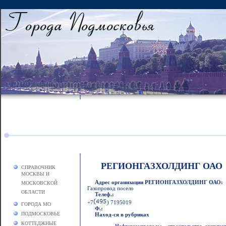
РЕГИОНГАЗХОЛДИНГ ОАО
СПРАВОЧНИК
МОСКВЫ И
Адрес организации РЕГИОНГАЗХОЛДИНГ ОАО:
МОСКОВСКОЙ
Газопровод посело
ОБЛАСТИ
Телеф.:
+7
) 7195019
ГОРОДА МО
Ф.:
ПОДМОСКОВЬЕ
Наход-ся в рубриках
КОТТЕДЖНЫЕ