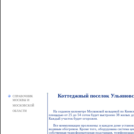
Коттеджный поселок Ульянов
СПРАВОЧНИК
МОСКВЫ И
МОСКОВСКОЙ
ОБЛАСТИ
На седьмом километре Московской кольцевой по Киевс
площадью от 25 до 54 соток будет выстроено 38 жилых д
Каждый участок будет огорожен.
Все коммуникации проложены: в каждом доме установле
водяным обогревом. Кроме того, оборудована система це
собственная трансформаторная подстанция, телефонизаци