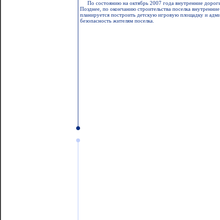
По состоянию на октябрь 2007 года внутренние дороги
Позднее, по окончанию строительства поселка внутренние
планируется построить детскую игровую площадку и адми
безопасность жителям поселка.