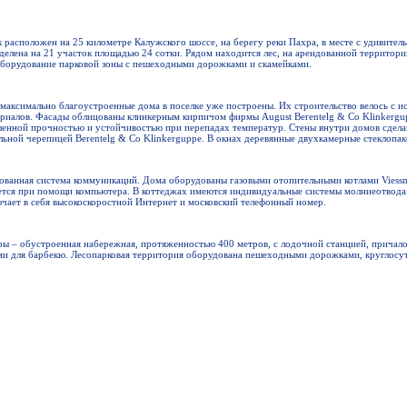
 расположен на 25 километре Калужского шоссе, на берегу реки Пахра, в месте с удивител
делена на 21 участок площадью 24 сотки. Рядом находится лес, на арендованной территор
оборудование парковой зоны с пешеходными дорожками и скамейками.
максимально благоустроенные дома в поселке уже построены. Их строительство велось с 
риалов. Фасады облицованы клинкерным кирпичом фирмы August Berentelg & Co Klinkergup
енной прочностью и устойчивостью при перепадах температур. Стены внутри домов сдела
ьной черепицей Berentelg & Co Klinkerguppe. В окнах деревянные двухкамерные стеклопак
зованная система коммуникаций. Дома оборудованы газовыми отопительными котлами Viess
тся при помощи компьютера. В коттеджах имеются индивидуальные системы молниеотвода
чает в себя высокоскоростной Интернет и московский телефонный номер.
ры – обустроенная набережная, протяженностью 400 метров, с лодочной станцией, причал
ми для барбекю. Лесопарковая территория оборудована пешеходными дорожками, круглос