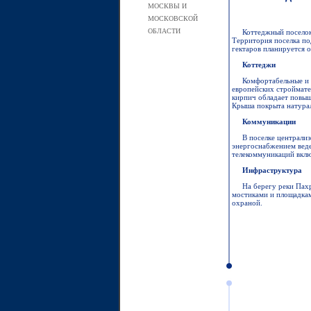
МОСКВЫ И
МОСКОВСКОЙ
ОБЛАСТИ
Коттеджный поселок
Территория поселка по
гектаров планируется 
Коттеджи
Комфортабельные и 
европейских строймате
кирпич обладает повыш
Крыша покрыта натурал
Коммуникации
В поселке централи
энергоснабжением веде
телекоммуникаций вклю
Инфраструктура
На берегу реки Пах
мостиками и площадка
охраной.