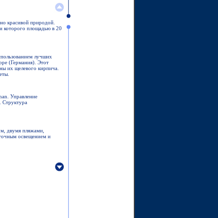
ьно красивой природой.
ии которого площадью в 20
использованием лучших
pe (Германия). Этот
ны их щелевого кирпича.
еты.
man. Управление
. Структура
ом, двумя пляжами,
уточным освещением и