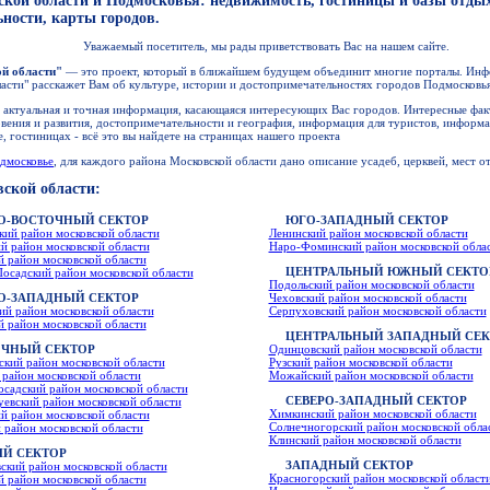
кой области и Подмосковья: недвижимость, гостиницы и базы отдых
ности, карты городов.
Уважаемый посетитель, мы рады приветствовать Вас на нашем сайте.
й области"
— это проект, который в ближайшем будущем объединит многие порталы. Ин
ласти" расскажет Вам об культуре, истории и достопримечательностях городов Подмосковья
я актуальная и точная информация, касающаяся интересующих Вас городов. Интересные фа
овения и развития, достопримечательности и география, информация для туристов, информа
, гостиницах - всё это вы найдете на страницах нашего проекта
дмосковье
, для каждого района Московской области дано описание усадеб, церквей, мест о
ской области:
О-ВОСТОЧНЫЙ СЕКТОР
ЮГО-ЗАПАДНЫЙ СЕКТОР
ий район московской области
Ленинский район московской области
й район московской области
Наро-Фоминский район московской обла
 район московской области
ЦЕНТРАЛЬНЫЙ ЮЖНЫЙ СЕКТО
осадский район московской области
Подольский район московской области
О-ЗАПАДНЫЙ СЕКТОР
Чеховский район московской области
й район московской области
Серпуховский район московской области
 район московской области
ЦЕНТРАЛЬНЫЙ ЗАПАДНЫЙ СЕК
ЧНЫЙ СЕКТОР
Одинцовский район московской области
кий район московской области
Рузский район московской области
район московской области
Можайский район московской области
садский район московской области
СЕВЕРО-ЗАПАДНЫЙ СЕКТОР
евский район московской области
Химкинский район московской области
й район московской области
Солнечногорский район московской обла
район московской области
Клинский район московской области
Й СЕКТОР
ЗАПАДНЫЙ СЕКТОР
кий район московской области
Красногорский район московской област
 район московской области