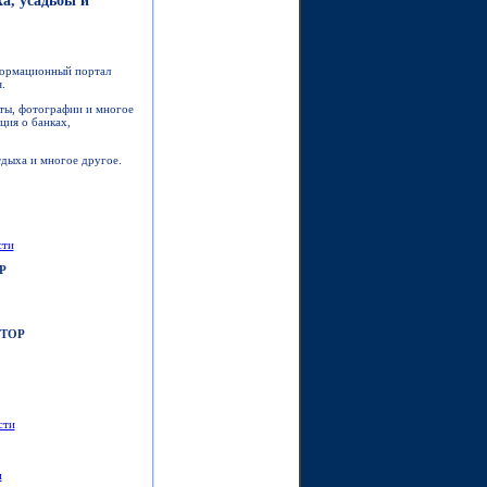
а, усадьбы и
формационный портал
.
кты, фотографии и многое
ция о банках,
тдыха и многое другое.
сти
Р
ТОР
сти
и