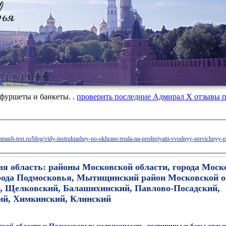
фуршеты и банкеты. .
проверить последние Адмирал Х отзывы п
ommash-test.ru/blog/vidy-instruktazhey-po-okhrane-truda-na-predpriyatii-vvodnyy-pervichnyy
я область: районы Московской области, города Моск
орода Подмосковья, Мытищинский район Московской о
, Щелковский, Балашихинский, Павлово-Посадский,
ий, Химкинский, Клинский