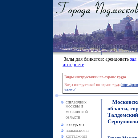
Залы для банкетов: арендовать
зал
интернете
Виды инструктажей по охране труда
Виды инструктажей по охране труда
https://pr
tselevo/
Московска
СПРАВОЧНИК
МОСКВЫ И
области, г
МОСКОВСКОЙ
Талдомский
ОБЛАСТИ
Серпуховск
ГОРОДА МО
ПОДМОСКОВЬЕ
КОТТЕДЖНЫЕ