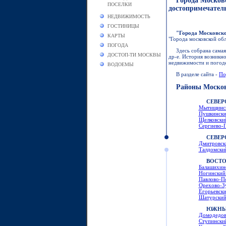
Города Московс
ПОСЕЛКИ
достопримечатель
НЕДВИЖИМОСТЬ
ГОСТИНИЦЫ
"Города Московско
КАРТЫ
"Города московской об
ПОГОДА
Здесь собрана сама
ДОСТОП-ТИ МОСКВЫ
др-е. История возникн
недвижимости и погоде
ВОДОЕМЫ
В разделе сайта -
По
Районы Москов
СЕВЕР
Мытищинск
Пушкински
Щелковский
Сергиево-П
СЕВЕР
Дмитровски
Талдомский
ВОСТО
Балашихинс
Ногинский 
Павлово-По
Орехово-Зу
Егорьевски
Шатурский 
ЮЖНЫ
Домодедовс
Ступинский