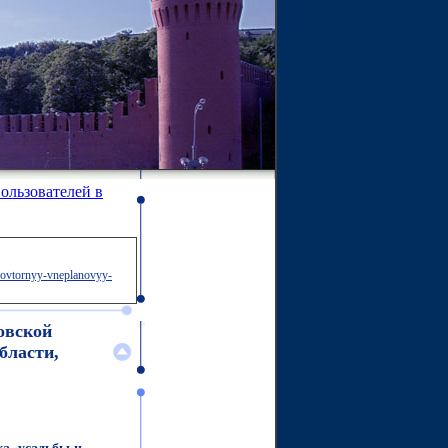
ользователей в
-povtornyy-vneplanovyy-
овской
бласти,